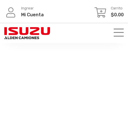
Ingrear
Carrito
Mi Cuenta
$
0.00
Contacto - Isuzu Refacciones
de camiones